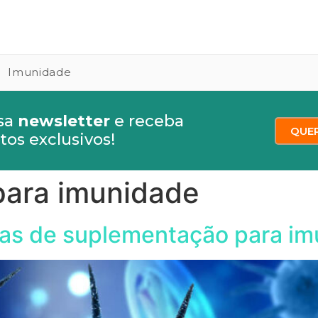
Imunidade
sa
newsletter
e receba
QUE
os exclusivos!
para imunidade
icas de suplementação para i