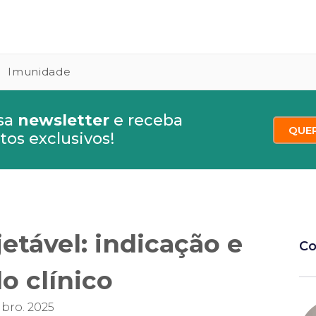
Imunidade
sa
newsletter
e receba
QUE
os exclusivos!
etável: indicação e
Co
o clínico
bro. 2025