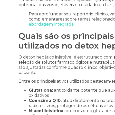
potencial das vias injetáveis no cuidado da fun
Para aprofundar seu repertório clínico, v
complementares sobre temas relacionad
abordagem integrada
Quais são os principais
utilizados no detox hep
O detox hepático injetável é estruturado com
p
seleção de solutos farmacológicos e nutracêuti
são ajustadas conforme quadro clínico, objetiv
paciente.
Entre os principais ativos utilizados destacam-se
Glutationa:
antioxidante potente que auxi
oxidativos;
Coenzima Q10:
atua diretamente na prod
radicais livres, protegendo as células e fa
N-acetilcisteína:
precursor da glutationa