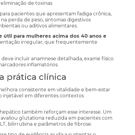
 eliminação de toxinas.
 para pacientes que apresentam fadiga crônica,
na perda de peso, sintomas digestivos
bientais ou aditivos alimentares.
 útil para mulheres acima dos 40 anos e
entação irregular, que frequentemente
ca deve incluir anamnese detalhada, exame físico
marcadores inflamatórios.
 prática clínica
m melhora consistente em vitalidade e bem-estar
o injetável em diferentes contextos
e hepático também reforçam esse interesse. Um
 avaliou glutationa reduzida em pacientes com
, bilirrubina e parâmetros de fibrose.
sse tipo de evidência ajuda a sustentar o