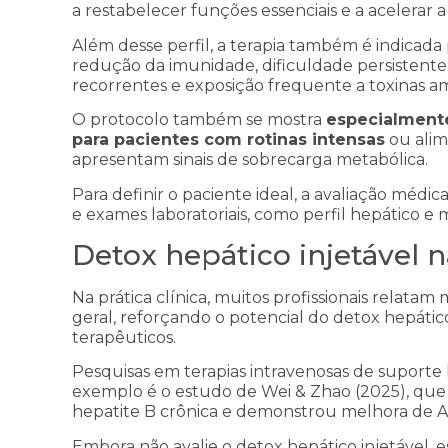
a restabelecer funções essenciais e a acelerar a
Além desse perfil, a terapia também é indicada
redução da imunidade, dificuldade persistente 
recorrentes e exposição frequente a toxinas am
O protocolo também se mostra
especialmente
para pacientes com rotinas intensas
ou alim
apresentam sinais de sobrecarga metabólica.
Para definir o paciente ideal, a avaliação médi
e exames laboratoriais, como perfil hepático e 
Detox hepático injetável na
Na prática clínica, muitos profissionais relata
geral, reforçando o potencial do detox hepátic
terapêuticos.
Pesquisas em terapias intravenosas de suport
exemplo é o estudo de Wei & Zhao (2025), que
hepatite B crônica e demonstrou melhora de ALT
Embora não avalie o detox hepático injetável, e