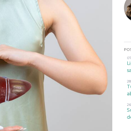
POS
07
L
s
28
T
a
26
S
d