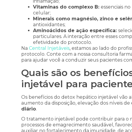
inflamação;
Vitaminas do complexo B:
essenciais n
celular;
Minerais como magnésio, zinco e selên
antioxidantes;
Aminoácidos de ação específica:
selec
particulares. A interação entre esses co
efetividade do protocolo.
Na
Central Injetáveis
, estamos ao lado do profi
protocolo. Conte com a nossa consultoria far
para ajudar você a conduzir seus pacientes com
Quais são os benefício
injetável para paciente
Os benefícios do detox hepático injetável vão
aumento da disposição, elevação dos níveis de 
diário
.
O tratamento injetável pode contribuir para o
processos de emagrecimento saudável, favorec
auxiliar no fortalecimento da imunidade, de ac