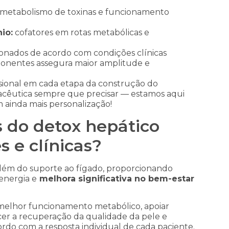
o metabolismo de toxinas e funcionamento
io:
cofatores em rotas metabólicas e
ionados de acordo com condições clínicas
mponentes assegura maior amplitude e
ssional em cada etapa da construção do
macêutica sempre que precisar — estamos aqui
 ainda mais personalização!
s do detox hepático
s e clínicas?
 além do suporte ao fígado, proporcionando
energia e
melhora significativa no bem-estar
 melhor funcionamento metabólico, apoiar
er a recuperação da qualidade da pele e
ordo com a resposta individual de cada paciente.