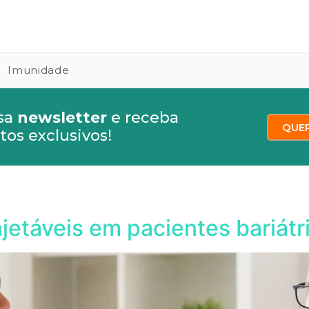
Imunidade
sa
newsletter
e receba
QUE
os exclusivos!
njetáveis em pacientes bariátr